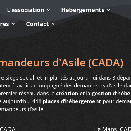
L’association
Hébergements
res
Contact
emandeurs d'Asile (CADA)
e siège social, et implantés aujourd’hui dans 3 dépa
teur à avoir accompagné des demandeurs d’asile dan
premier réseau dans la
création
et la
gestion d’héb
e aujourd’hui
411 places d’hébergement
pour deman
emandeurs d’asile.
 CADA
Le Mans, CA