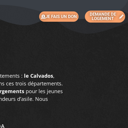
DEMANDE DE
JE FAIS UN DON
LOGEMENT
rtements :
le Calvados
,
s ces trois départements.
ergements
pour les jeunes
deurs d’asile. Nous
DA